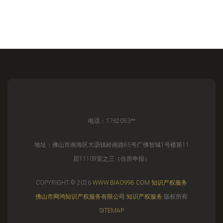
电话：1762053**
地址：佛山市南海区大沥镇岭南路85号广佛智城1号楼第11
层11109室之三（住所申报）
COPYRIGHT © 2026
WWW.BIAO998.COM
知识产权服务
佛山市网鸿知识产权服务有限公司
知识产权服务
版权所有
SITEMAP